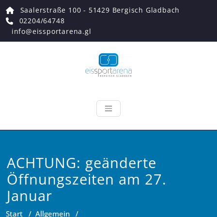
Zum
Saalerstraße 100 - 51429 Bergisch Gladbach
Inhalt
02204/64748
springen
info@eissportarena.gl
Eissportarena
Endlich wieder Eiszeit!
ACHTUNG: geänderte
Öffnungszeiten am 27.
Januar
Start
/
Allgemein
/