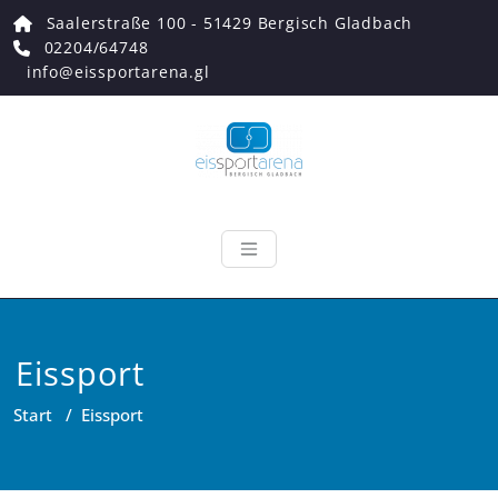
Zum
Saalerstraße 100 - 51429 Bergisch Gladbach
Inhalt
02204/64748
springen
info@eissportarena.gl
Eissportarena
Endlich wieder Eiszeit!
Eissport
Start
/
Eissport