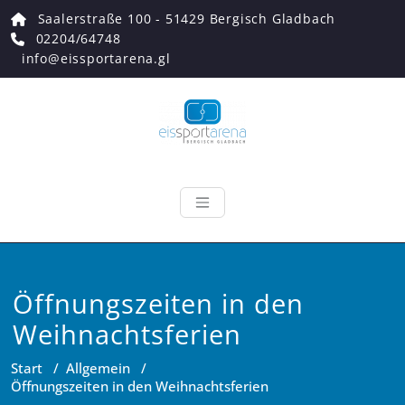
Zum
Saalerstraße 100 - 51429 Bergisch Gladbach
Inhalt
02204/64748
springen
info@eissportarena.gl
Eissportarena
Endlich wieder Eiszeit!
Öffnungszeiten in den
Weihnachtsferien
Start
/
Allgemein
/
Öffnungszeiten in den Weihnachtsferien