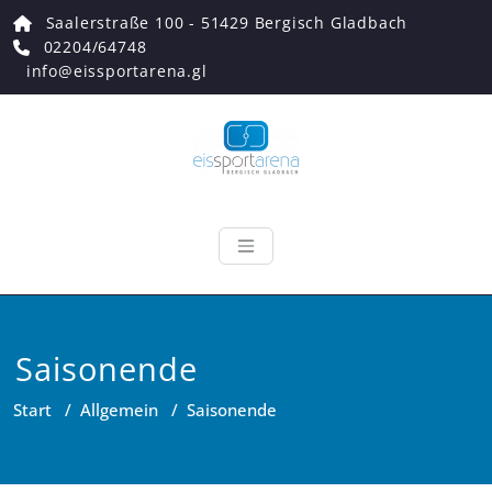
Zum
Saalerstraße 100 - 51429 Bergisch Gladbach
Inhalt
02204/64748
springen
info@eissportarena.gl
Eissportarena
Endlich wieder Eiszeit!
Saisonende
Start
/
Allgemein
/
Saisonende